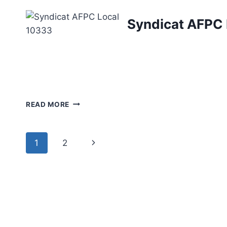
Skip
to
Syndicat AFPC 
content
READ MORE
Page
Next
1
2
navigation
Page