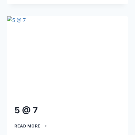
DE
LA
VÉRITÉ
ET
DE
LA
RÉCONCILIATION :
RÉFLÉCHIR
ET
GUÉRIR
5 @ 7
5
READ MORE
@