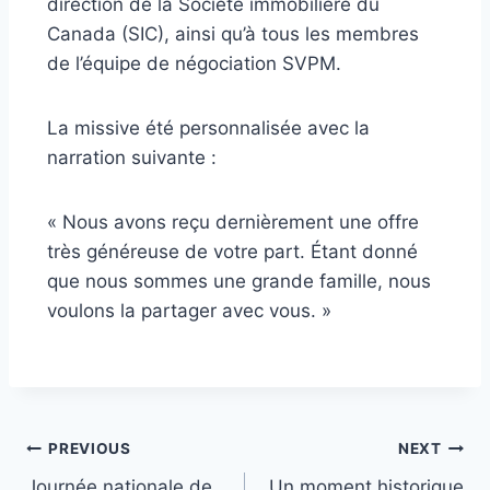
direction de la Société immobilière du
Canada (SIC), ainsi qu’à tous les membres
de l’équipe de négociation SVPM.
La missive été personnalisée avec la
narration suivante :
« Nous avons reçu dernièrement une offre
très généreuse de votre part. Étant donné
que nous sommes une grande famille, nous
voulons la partager avec vous. »
Navigation
PREVIOUS
NEXT
Journée nationale de
Un moment historique