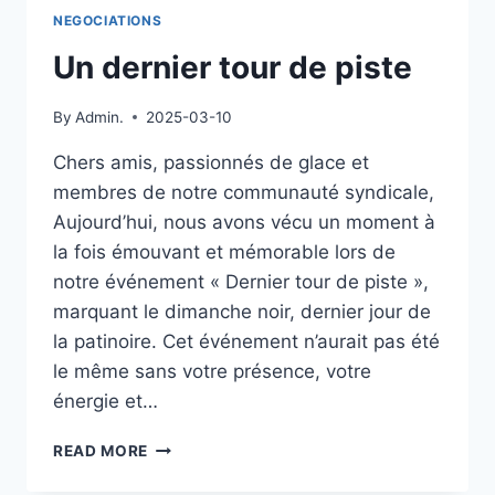
DE
NEGOCIATIONS
LA
POLICE
Un dernier tour de piste
:
HOMMAGE
By
Admin.
2025-03-10
À
UN
Chers amis, passionnés de glace et
ANCIEN
membres de notre communauté syndicale,
MEMBRE
Aujourd’hui, nous avons vécu un moment à
la fois émouvant et mémorable lors de
notre événement « Dernier tour de piste »,
marquant le dimanche noir, dernier jour de
la patinoire. Cet événement n’aurait pas été
le même sans votre présence, votre
énergie et…
UN
READ MORE
DERNIER
TOUR