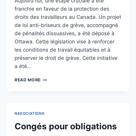
Aujourd’hui, une étape cruciale a été
franchie en faveur de la protection des
droits des travailleurs au Canada. Un projet
de loi anti-briseurs de grève, accompagné
de pénalités dissuasives, a été déposé à
Ottawa. Cette législation vise à renforcer
les conditions de travail équitables et à
préserver le droit de grève. Cette initiative
a été…
VERS
READ MORE
UNE
PROTECTION
RENFORCÉE
DES
DROITS
NEGOCIATIONS
DES
TRAVAILLEURS
Congés pour obligations
:
DÉPÔT