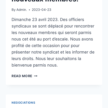
AU
TRAVAIL
By
Admin.
2023-04-23
Dimanche 23 avril 2023. Des officiers
syndicaux se sont déplacé pour rencontrer
les nouveaux membres qui seront parmis
nous cet été au port d’escale. Nous avons
profité de cette occasion pour pour
présenter notre syndicat et les informer de
leurs droits. Nous leur souhaitons la
bienvenue parmis nous.
À
READ MORE
LA
RENCONTRE
DES
NOUVEAUX
MEMBRES.
NEGOCIATIONS