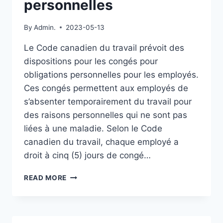
personnelles
D’UN
PROJET
By
Admin.
2023-05-13
DE
LOI
Le Code canadien du travail prévoit des
ANTI-
dispositions pour les congés pour
BRISEURS
DE
obligations personnelles pour les employés.
GRÈVE
Ces congés permettent aux employés de
À
s’absenter temporairement du travail pour
OTTAWA
des raisons personnelles qui ne sont pas
AVEC
DES
liées à une maladie. Selon le Code
PÉNALITÉS
canadien du travail, chaque employé a
DISSUASIVES
droit à cinq (5) jours de congé…
CONGÉS
READ MORE
POUR
OBLIGATIONS
PERSONNELLES