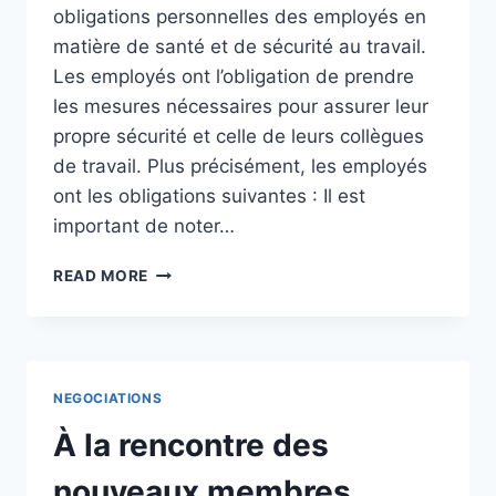
obligations personnelles des employés en
matière de santé et de sécurité au travail.
Les employés ont l’obligation de prendre
les mesures nécessaires pour assurer leur
propre sécurité et celle de leurs collègues
de travail. Plus précisément, les employés
ont les obligations suivantes : Il est
important de noter…
OBLIGATIONS
READ MORE
DES
EMPLOYÉS
EN
MATIÈRE
DE
NEGOCIATIONS
SANTÉ
ET
À la rencontre des
DE
SÉCURITÉ
nouveaux membres.