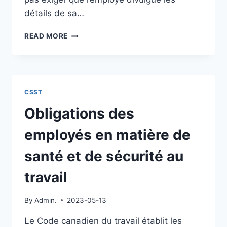
détails de sa…
QUAND
READ MORE
L’EMPLOYEUR
PEUT
VOUS
DEMANDER
UN
CSST
BILLET
MÉDICAL
Obligations des
?
employés en matière de
santé et de sécurité au
travail
By
Admin.
2023-05-13
Le Code canadien du travail établit les