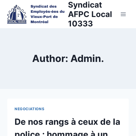
Syndicat
Skip
to
AFPC Local
content
10333
Author: Admin.
NEGOCIATIONS
De nos rangs à ceux de la
police : hommage à un